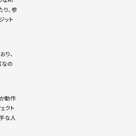
なAI
たり、参
ジット
おり、
富なの
でしか動作
フェクト
苦手な人