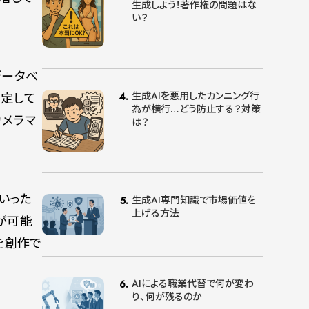
生成しよう！著作権の問題はな
い？
データベ
生成AIを悪用したカンニング行
推定して
為が横行…どう防止する？対策
カメラマ
は？
いった
生成AI専門知識で市場価値を
上げる方法
が可能
を創作で
AIによる職業代替で何が変わ
り、何が残るのか