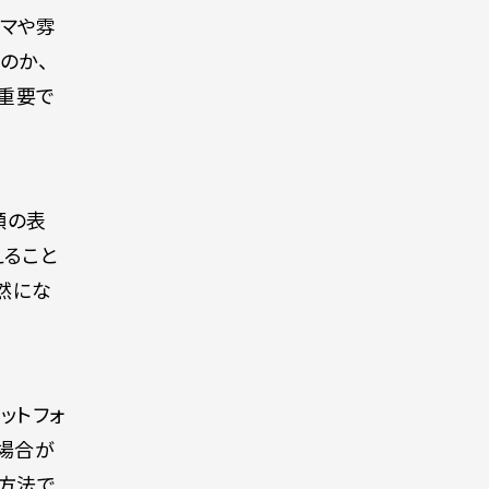
ーマや雰
のか、
重要で
顔の表
えること
然にな
ラットフォ
場合が
い方法で