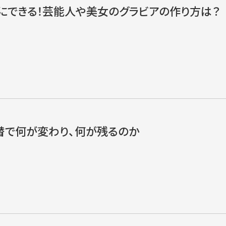
単にできる！芸能人や美女のグラビアの作り方は？
替で何が変わり、何が残るのか