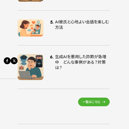
AI彼氏と心地よい会話を楽しむ
方法
生成AIを悪用した詐欺が急増
中 どんな事例がある？対策
は？
一覧はこちら