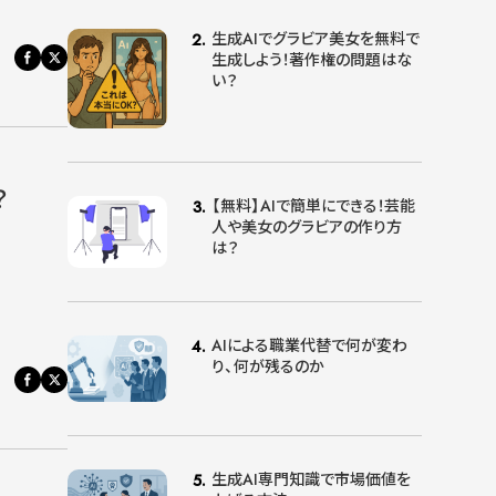
生成AIでグラビア美女を無料で
生成しよう！著作権の問題はな
い？
？
【無料】AIで簡単にできる！芸能
人や美女のグラビアの作り方
は？
AIによる職業代替で何が変わ
り、何が残るのか
生成AI専門知識で市場価値を