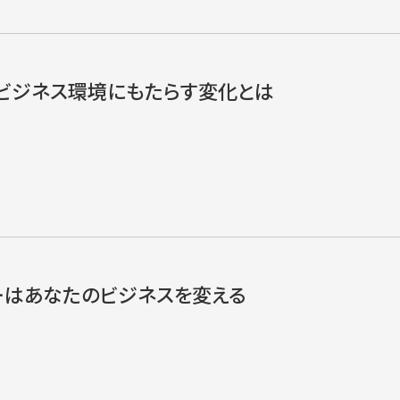
のビジネス環境にもたらす変化とは
ーはあなたのビジネスを変える