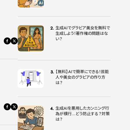
生成AIでグラビア美女を無料で
生成しよう！著作権の問題はな
い？
【無料】AIで簡単にできる！芸能
人や美女のグラビアの作り方
は？
生成AIを悪用したカンニング行
為が横行…どう防止する？対策
は？