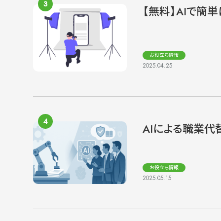
【無料】AIで簡
お役立ち情報
2025.04.25
AIによる職業代
お役立ち情報
2025.05.15