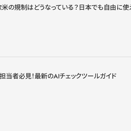
る欧米の規制はどうなっている？日本でも自由に使
担当者必見！最新のAIチェックツールガイド