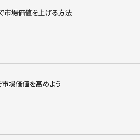
識で市場価値を上げる方法
で市場価値を高めよう