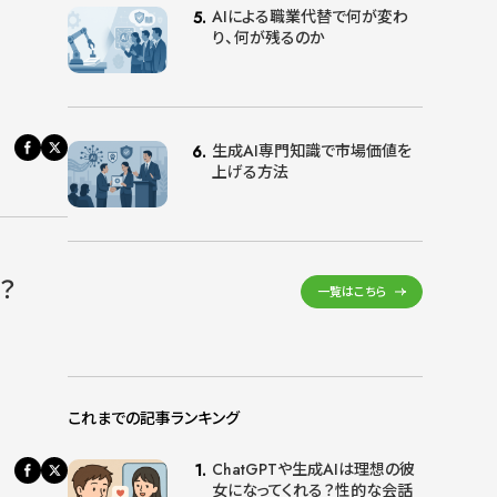
AIによる職業代替で何が変わ
り、何が残るのか
生成AI専門知識で市場価値を
上げる方法
？
一覧はこちら
これまでの記事ランキング
ChatGPTや生成AIは理想の彼
女になってくれる？性的な会話