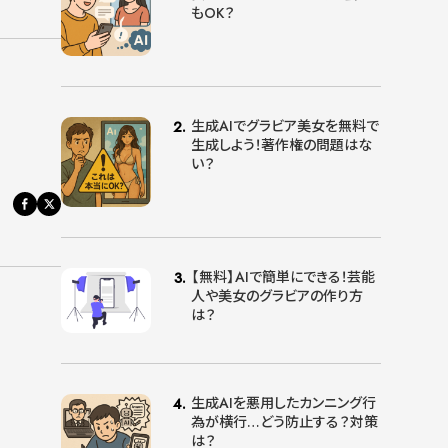
もOK？
生成AIでグラビア美女を無料で
生成しよう！著作権の問題はな
い？
【無料】AIで簡単にできる！芸能
人や美女のグラビアの作り方
は？
生成AIを悪用したカンニング行
為が横行…どう防止する？対策
は？