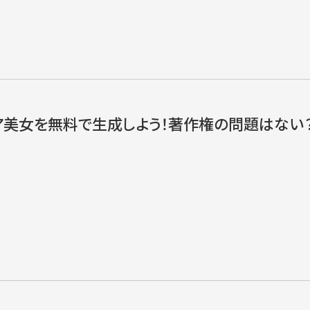
ア美女を無料で生成しよう！著作権の問題はない