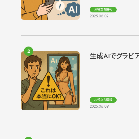
お役立ち情報
2025.06.02
生成AIでグラビ
お役立ち情報
2025.06.09