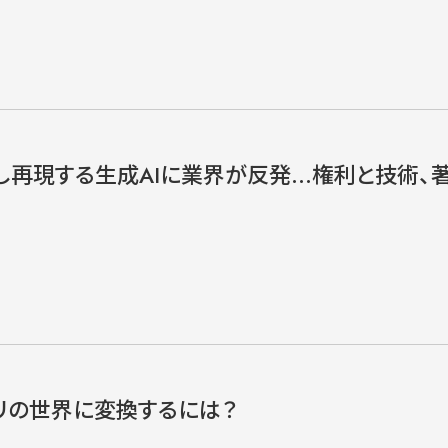
し再現する生成AIに業界が反発…権利と技術、
リの世界に変換するには？